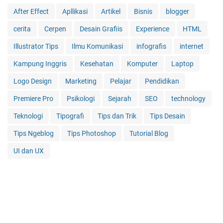
After Effect
Apllikasi
Artikel
Bisnis
blogger
cerita
Cerpen
Desain Grafiis
Experience
HTML
Illustrator Tips
Ilmu Komunikasi
infografis
internet
Kampung Inggris
Kesehatan
Komputer
Laptop
Logo Design
Marketing
Pelajar
Pendidikan
Premiere Pro
Psikologi
Sejarah
SEO
technology
Teknologi
Tipografi
Tips dan Trik
Tips Desain
Tips Ngeblog
Tips Photoshop
Tutorial Blog
UI dan UX