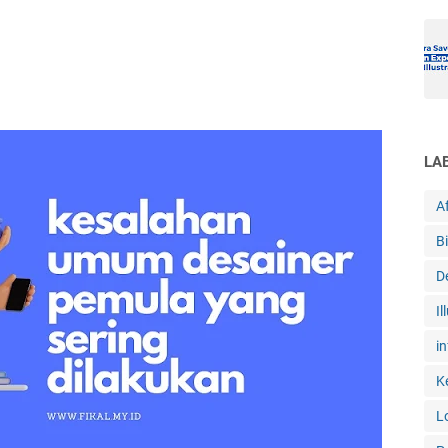
LA
Af
B
D
Il
in
K
L