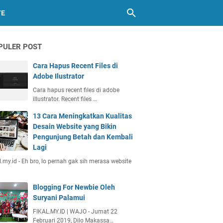
TE
PULER POST
Cara Hapus Recent Files di
Adobe Ilustrator
Cara hapus recent files di adobe
illustrator. Recent files …
13 Cara Meningkatkan Kualitas
Desain Website yang Bikin
Pengunjung Betah dan Kembali
Lagi
l.my.id - Eh bro, lo pernah gak sih merasa website
Blogging For Newbie Oleh
Suryani Palamui
FIKAL.MY.ID | WAJO - Jumat 22
Februari 2019, Dilo Makassa…