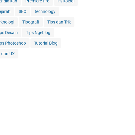
endidikan
Premiere Pro
Psikologi
ejarah
SEO
technology
eknologi
Tipografi
Tips dan Trik
ips Desain
Tips Ngeblog
ips Photoshop
Tutorial Blog
I dan UX