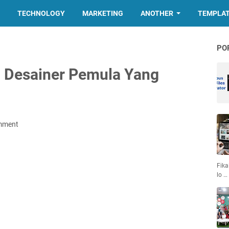
TECHNOLOGY
MARKETING
ANOTHER
TEMPLA
PO
 Desainer Pemula Yang
mment
Fika
lo …