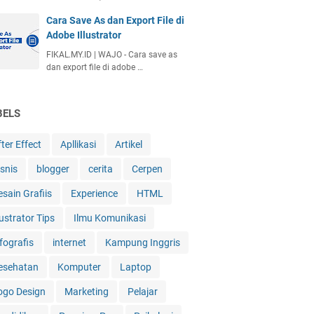
Cara Save As dan Export File di
Adobe Illustrator
FIKAL.MY.ID | WAJO - Cara save as
dan export file di adobe …
BELS
ter Effect
Apllikasi
Artikel
isnis
blogger
cerita
Cerpen
esain Grafiis
Experience
HTML
lustrator Tips
Ilmu Komunikasi
fografis
internet
Kampung Inggris
esehatan
Komputer
Laptop
ogo Design
Marketing
Pelajar