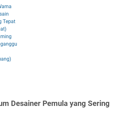
Warna
sain
g Tepat
at)
lming
gganggu
uang)
um Desainer Pemula yang Sering