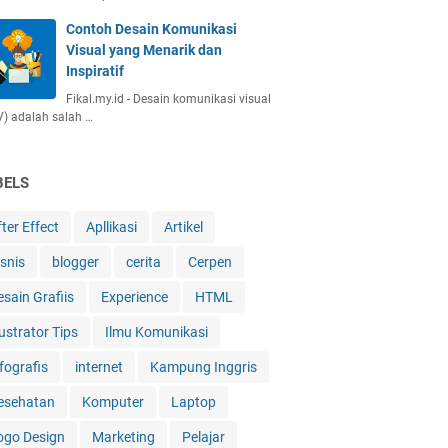
Contoh Desain Komunikasi
Visual yang Menarik dan
Inspiratif
Fikal.my.id - Desain komunikasi visual
) adalah salah …
BELS
ter Effect
Apllikasi
Artikel
isnis
blogger
cerita
Cerpen
esain Grafiis
Experience
HTML
lustrator Tips
Ilmu Komunikasi
fografis
internet
Kampung Inggris
esehatan
Komputer
Laptop
ogo Design
Marketing
Pelajar