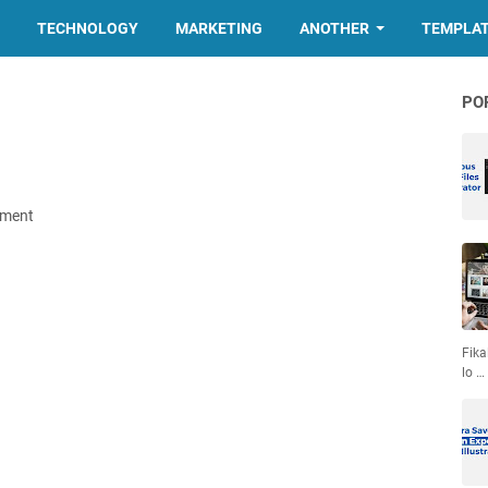
TECHNOLOGY
MARKETING
ANOTHER
TEMPLA
PO
1
mment
Fika
lo …