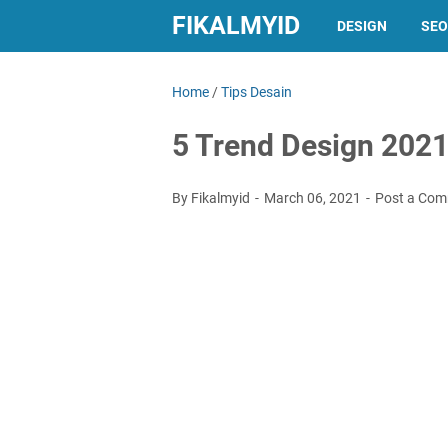
FIKALMYID
DESIGN
SEO
Home
/
Tips Desain
5 Trend Design 202
By Fikalmyid
March 06, 2021
Post a Co