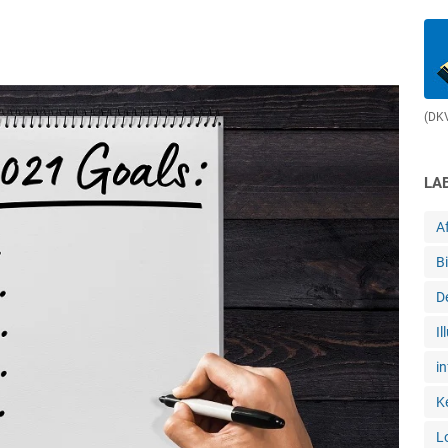
(DKV
LA
Af
B
D
Il
in
K
L