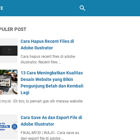
TE
PULER POST
Cara Hapus Recent Files di
Adobe Ilustrator
Cara hapus recent files di adobe
illustrator. Recent files …
13 Cara Meningkatkan Kualitas
Desain Website yang Bikin
Pengunjung Betah dan Kembali
Lagi
l.my.id - Eh bro, lo pernah gak sih merasa website
Cara Save As dan Export File di
Adobe Illustrator
FIKAL.MY.ID | WAJO - Cara save as
dan export file di adobe …