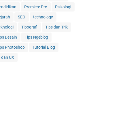
endidikan
Premiere Pro
Psikologi
ejarah
SEO
technology
eknologi
Tipografi
Tips dan Trik
ips Desain
Tips Ngeblog
ips Photoshop
Tutorial Blog
I dan UX