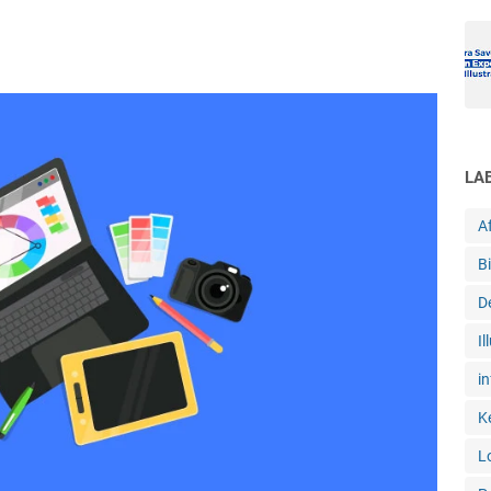
LA
Af
B
D
Il
in
K
L