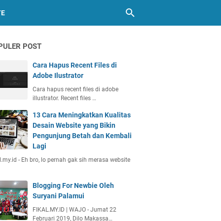
TE
PULER POST
Cara Hapus Recent Files di
Adobe Ilustrator
Cara hapus recent files di adobe
illustrator. Recent files …
13 Cara Meningkatkan Kualitas
Desain Website yang Bikin
Pengunjung Betah dan Kembali
Lagi
l.my.id - Eh bro, lo pernah gak sih merasa website
Blogging For Newbie Oleh
Suryani Palamui
FIKAL.MY.ID | WAJO - Jumat 22
Februari 2019, Dilo Makassa…