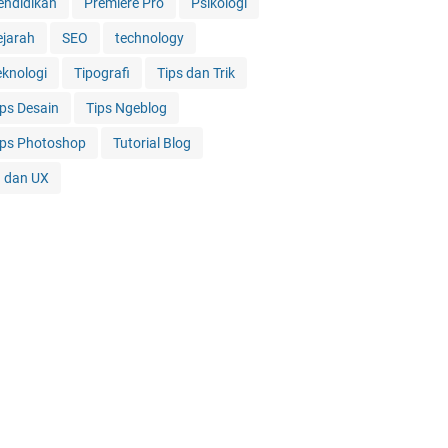
endidikan
Premiere Pro
Psikologi
ejarah
SEO
technology
eknologi
Tipografi
Tips dan Trik
ips Desain
Tips Ngeblog
ips Photoshop
Tutorial Blog
I dan UX