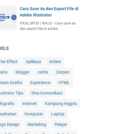
Cara Save As dan Export File di
Adobe Illustrator
FIKAL.MY.ID | WAJO - Cara save as
dan export file di adobe …
BELS
ter Effect
Apllikasi
Artikel
isnis
blogger
cerita
Cerpen
esain Grafiis
Experience
HTML
lustrator Tips
Ilmu Komunikasi
fografis
internet
Kampung Inggris
esehatan
Komputer
Laptop
ogo Design
Marketing
Pelajar