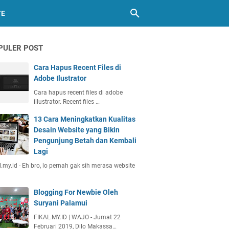
TE
PULER POST
Cara Hapus Recent Files di
Adobe Ilustrator
Cara hapus recent files di adobe
illustrator. Recent files …
13 Cara Meningkatkan Kualitas
Desain Website yang Bikin
Pengunjung Betah dan Kembali
Lagi
l.my.id - Eh bro, lo pernah gak sih merasa website
Blogging For Newbie Oleh
Suryani Palamui
FIKAL.MY.ID | WAJO - Jumat 22
Februari 2019, Dilo Makassa…