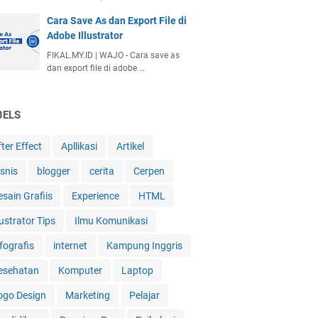
Cara Save As dan Export File di
Adobe Illustrator
FIKAL.MY.ID | WAJO - Cara save as
dan export file di adobe …
BELS
ter Effect
Apllikasi
Artikel
isnis
blogger
cerita
Cerpen
esain Grafiis
Experience
HTML
lustrator Tips
Ilmu Komunikasi
fografis
internet
Kampung Inggris
esehatan
Komputer
Laptop
ogo Design
Marketing
Pelajar