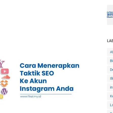
LA
Af
B
D
Il
in
K
L