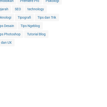
endidikan
Premiere Pro
Psikologi
ejarah
SEO
technology
eknologi
Tipografi
Tips dan Trik
ips Desain
Tips Ngeblog
ips Photoshop
Tutorial Blog
I dan UX