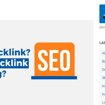
(DKV
LA
Af
B
D
Il
in
K
L