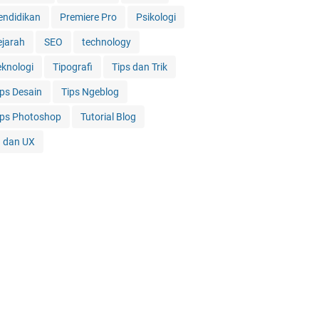
endidikan
Premiere Pro
Psikologi
ejarah
SEO
technology
eknologi
Tipografi
Tips dan Trik
ips Desain
Tips Ngeblog
ips Photoshop
Tutorial Blog
I dan UX