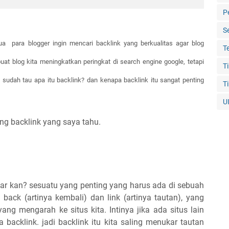
P
S
a para blogger ingin mencari backlink yang berkualitas agar blog
T
t blog kita meningkatkan peringkat di search engine google, tetapi
T
 sudah tau apa itu backlink? dan kenapa backlink itu sangat penting
T
U
ang backlink yang saya tahu.
engar kan? sesuatu yang penting yang harus ada di sebuah
tu back (artinya kembali) dan link (artinya tautan), yang
yang mengarah ke situs kita. Intinya jika ada situs lain
 backlink. jadi backlink itu kita saling menukar tautan