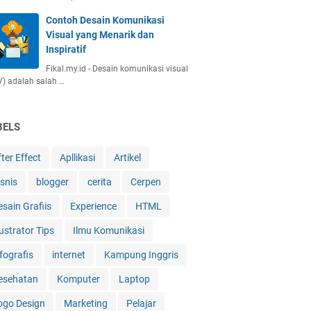
Contoh Desain Komunikasi
Visual yang Menarik dan
Inspiratif
Fikal.my.id - Desain komunikasi visual
) adalah salah …
BELS
ter Effect
Apllikasi
Artikel
isnis
blogger
cerita
Cerpen
esain Grafiis
Experience
HTML
lustrator Tips
Ilmu Komunikasi
fografis
internet
Kampung Inggris
esehatan
Komputer
Laptop
ogo Design
Marketing
Pelajar