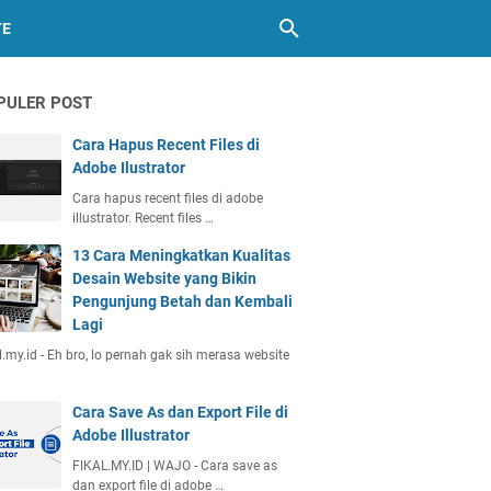
TE
PULER POST
Cara Hapus Recent Files di
Adobe Ilustrator
Cara hapus recent files di adobe
illustrator. Recent files …
13 Cara Meningkatkan Kualitas
Desain Website yang Bikin
Pengunjung Betah dan Kembali
Lagi
l.my.id - Eh bro, lo pernah gak sih merasa website
Cara Save As dan Export File di
Adobe Illustrator
FIKAL.MY.ID | WAJO - Cara save as
dan export file di adobe …