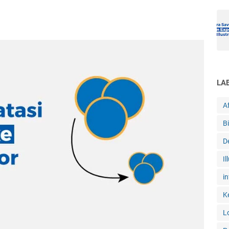
LA
Af
B
D
Il
in
K
L