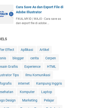
Cara Save As dan Export File di
Adobe Illustrator
FIKAL.MY.ID | WAJO - Cara save as
dan export file di adobe …
BELS
ter Effect
Apllikasi
Artikel
isnis
blogger
cerita
Cerpen
esain Grafiis
Experience
HTML
lustrator Tips
Ilmu Komunikasi
fografis
internet
Kampung Inggris
esehatan
Komputer
Laptop
ogo Design
Marketing
Pelajar