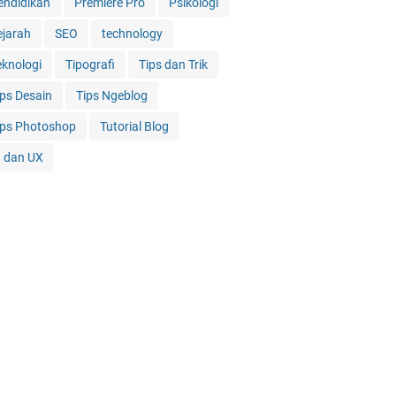
endidikan
Premiere Pro
Psikologi
ejarah
SEO
technology
eknologi
Tipografi
Tips dan Trik
ips Desain
Tips Ngeblog
ips Photoshop
Tutorial Blog
I dan UX