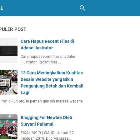
TE
PULER POST
Cara Hapus Recent Files di
Adobe Ilustrator
Cara hapus recent files di adobe
illustrator. Recent files …
13 Cara Meningkatkan Kualitas
Desain Website yang Bikin
Pengunjung Betah dan Kembali
Lagi
l.my.id - Eh bro, lo pernah gak sih merasa website
Blogging For Newbie Oleh
Suryani Palamui
FIKAL.MY.ID | WAJO - Jumat 22
Februari 2019, Dilo Makassa…