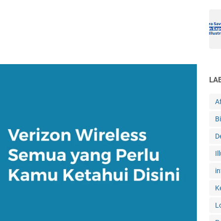
LA
Af
B
D
Il
in
K
L