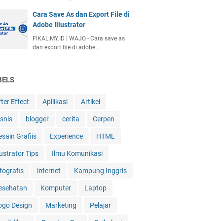
Cara Save As dan Export File di
Adobe Illustrator
FIKAL.MY.ID | WAJO - Cara save as
dan export file di adobe …
BELS
ter Effect
Apllikasi
Artikel
isnis
blogger
cerita
Cerpen
esain Grafiis
Experience
HTML
lustrator Tips
Ilmu Komunikasi
fografis
internet
Kampung Inggris
esehatan
Komputer
Laptop
ogo Design
Marketing
Pelajar