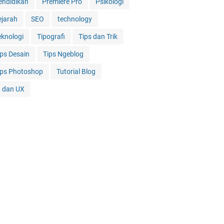
endidikan
Premiere Pro
Psikologi
ejarah
SEO
technology
eknologi
Tipografi
Tips dan Trik
ips Desain
Tips Ngeblog
ips Photoshop
Tutorial Blog
I dan UX