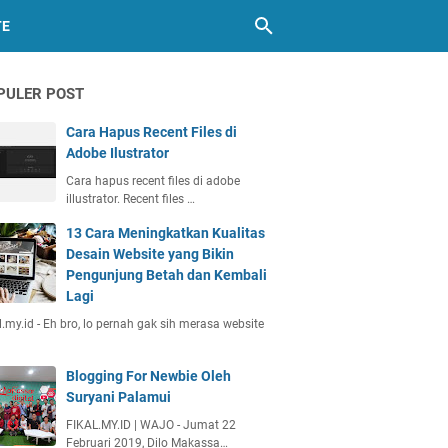
TE
PULER POST
Cara Hapus Recent Files di
Adobe Ilustrator
Cara hapus recent files di adobe
illustrator. Recent files …
13 Cara Meningkatkan Kualitas
Desain Website yang Bikin
Pengunjung Betah dan Kembali
Lagi
l.my.id - Eh bro, lo pernah gak sih merasa website
Blogging For Newbie Oleh
Suryani Palamui
FIKAL.MY.ID | WAJO - Jumat 22
Februari 2019, Dilo Makassa…